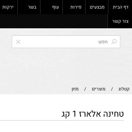
ת
מבצעים
פירות
עוף
בשר
ירקות
ק
ר
/
מוצרים
/
מזון
נה אלארז 1 קג