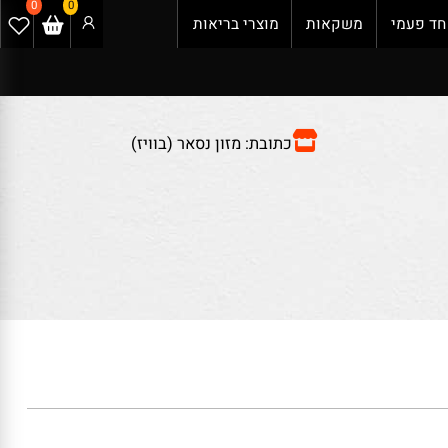
0
0
 פעמי
משקאות
מוצרי בריאות
כתובת: מזון נסאר (בוויז)