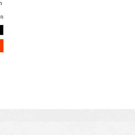
מק"ט
מחיר