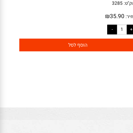
:
3285
₪
35.90
:
הוסף לסל