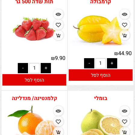
קרמבולה
תות שדה 500 גר
44.90
₪
9.90
₪
הוסף לסל
הוסף לסל
בומלי
קלמנטינה/ מנדלינה