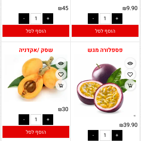
45
9.90
₪
₪
הוסף לסל
הוסף לסל
פספלורה מגש
שסק /אקדניה
30
₪
39.90
₪
הוסף לסל