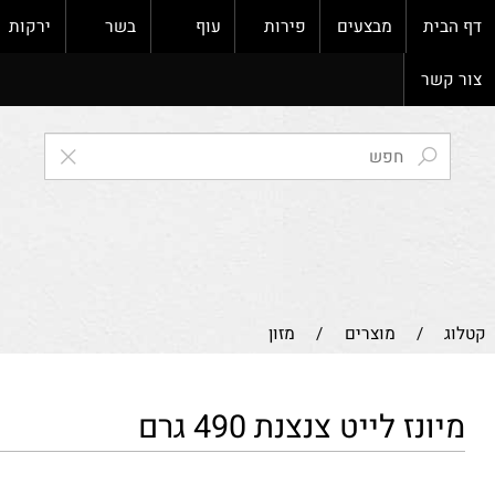
ת
מבצעים
פירות
עוף
בשר
ירקות
ק
ר
/
מוצרים
/
מזון
ז לייט צנצנת 490 גרם