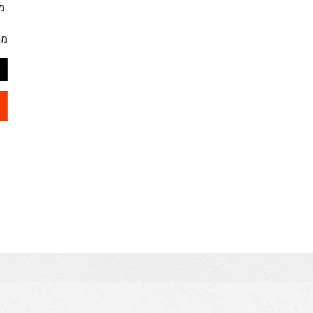
מק"ט
מחיר