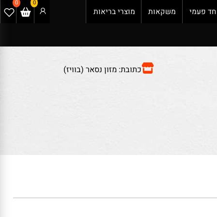
0
0
 פעמי
משקאות
מוצרי בריאות
כתובת: מזון נסאר (בוויז)