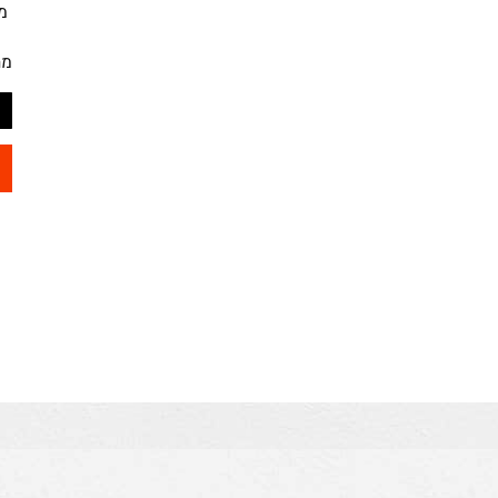
מק"ט
מחיר