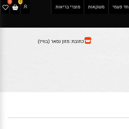
0
0
 פעמי
משקאות
מוצרי בריאות
כתובת: מזון נסאר (בוויז)