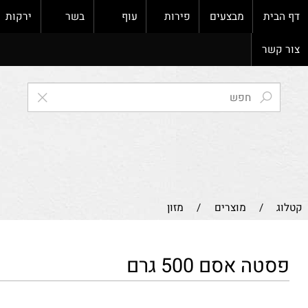
ת
מבצעים
פירות
עוף
בשר
ירקות
ק
ר
/
מוצרים
/
מזון
 אסם 500 גרם