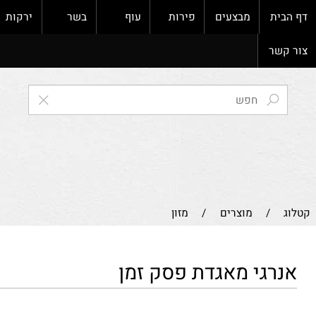
ת
מבצעים
פירות
עוף
בשר
ירקות
ק
ר
/
מוצרים
/
מזון
גי מאגדת פסק זמן