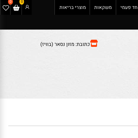
0
0
 פעמי
משקאות
מוצרי בריאות
כתובת: מזון נסאר (בוויז)