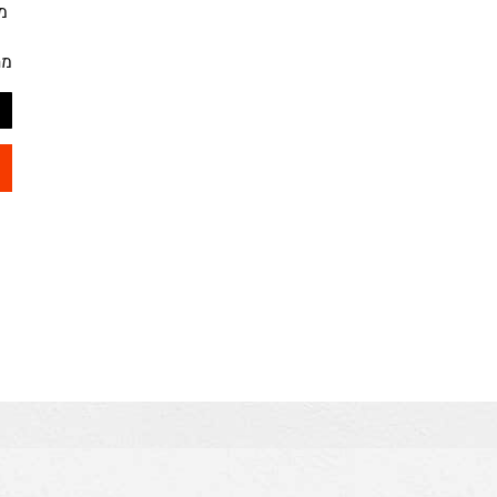
מק"ט
מחיר