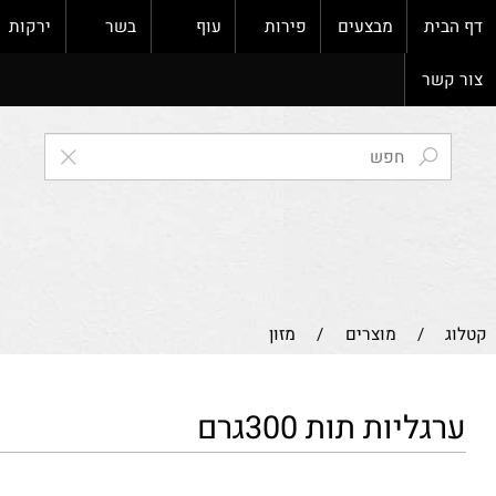
ת
מבצעים
פירות
עוף
בשר
ירקות
ק
ר
/
מוצרים
/
מזון
יות תות 300גרם