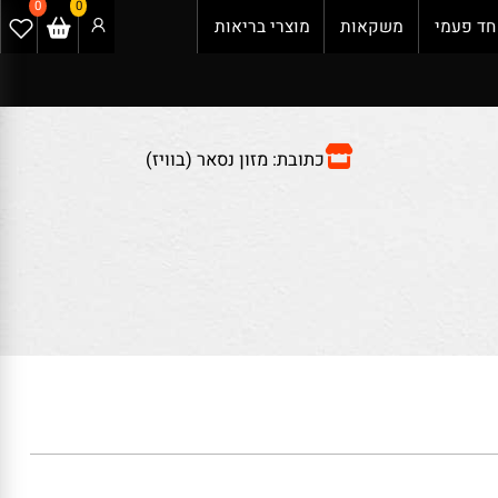
0
0
 פעמי
משקאות
מוצרי בריאות
כתובת: מזון נסאר (בוויז)