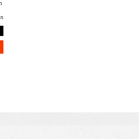
מק"ט
מחיר